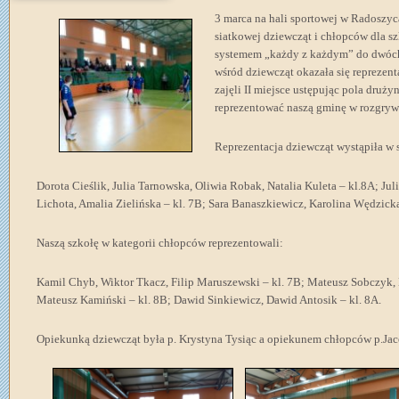
3 marca na hali sportowej w Radoszyc
siatkowej dziewcząt i chłopców dla sz
systemem „każdy z każdym” do dwóch
wśród dziewcząt okazała się reprezen
zajęli II miejsce ustępując pola druż
reprezentować naszą gminę w rozgry
Reprezentacja dziewcząt wystąpiła w 
Dorota Cieślik, Julia Tarnowska, Oliwia Robak, Natalia Kuleta – kl.8A; J
Lichota, Amalia Zielińska – kl. 7B; Sara Banaszkiewicz, Karolina Wędzick
Naszą szkołę w kategorii chłopców reprezentowali:
Kamil Chyb, Wiktor Tkacz, Filip Maruszewski – kl. 7B; Mateusz Sobczyk, 
Mateusz Kamiński – kl. 8B; Dawid Sinkiewicz, Dawid Antosik – kl. 8A.
Opiekunką dziewcząt była p. Krystyna Tysiąc a opiekunem chłopców p.Jac