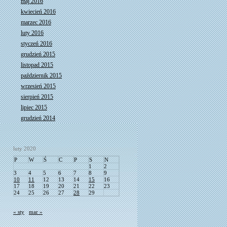
maj 2016
kwiecień 2016
marzec 2016
luty 2016
styczeń 2016
grudzień 2015
listopad 2015
październik 2015
wrzesień 2015
sierpień 2015
lipiec 2015
grudzień 2014
luty 2020
P
W
Ś
C
P
S
N
1
2
3
4
5
6
7
8
9
10
11
12
13
14
15
16
17
18
19
20
21
22
23
24
25
26
27
28
29
« sty
mar »