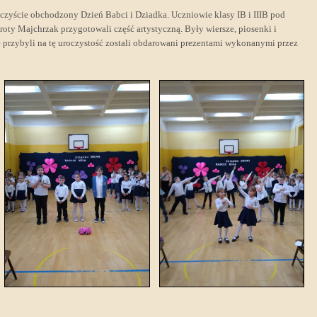
oczyście obchodzony Dzień Babci i Dziadka. Uczniowie klasy IB i IIIB pod
roty Majchrzak przygotowali część artystyczną. Były wiersze, piosenki i
ie przybyli na tę uroczystość zostali obdarowani prezentami wykonanymi przez