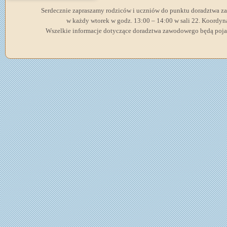
Serdecznie zapraszamy rodziców i uczniów do punktu doradztwa z
w każdy wtorek w godz. 13:00 – 14:00 w sali 22. Koordyn
Wszelkie informacje dotyczące doradztwa zawodowego będą poja