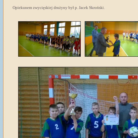
Opiekunem zwycięskiej drużyny był p. Jacek Skroński.