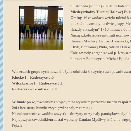
9 listopada (sobota) 2019r. na hali s
Międzyszkolny Turniej Halowej Piłk
Gminy
. W zawodach wzięło udział 8 
podzielone zostały na dwie grupy. M
„każdy z każdym” 1×10 minut, a do f
Naszą szkołę reprezentowali uczniowi
Damian Myśliwy, Bartosz Czarnecki, 
Chyb, Bartłomiej Pluta, Adrian Dulew
Całe zawody zorganizował p. Krzyszto
burmistrz Radoszyc p. Michał Pękala.
W meczach grupowych nasza drużyna odniosła 3 zwycięstwa i pewnie awan
Kłucko I – Radoszyce 0:5
Wilczkowice I – Radoszyce 0:1
Radoszyce – Grodzisko 2:0
W finale
po wyrównanym i stojącym na wysokim poziomie meczu
zespół 
2:0
i bez straty bramki zwyciężył w całym turnieju.
Na zakończenie zawodów wszystkie drużyny otrzymały pamiątkowe dyplomy
Najlepszym zawodnikiem został wybrany Damian Myśliwy, któremu wręczy
Pękala.