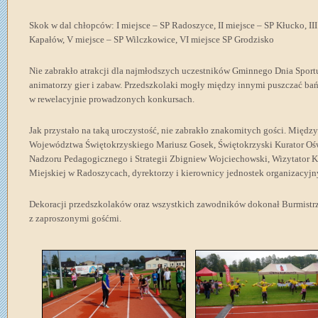
Skok w dal chłopców: I miejsce – SP Radoszyce, II miejsce – SP Kłucko, III
Kapałów, V miejsce – SP Wilczkowice, VI miejsce SP Grodzisko
Nie zabrakło atrakcji dla najmłodszych uczestników Gminnego Dnia Sportu
animatorzy gier i zabaw. Przedszkolaki mogły między innymi puszczać bań
w rewelacyjnie prowadzonych konkursach.
Jak przystało na taką uroczystość, nie zabrakło znakomitych gości. Międz
Województwa Świętokrzyskiego Mariusz Gosek, Świętokrzyski Kurator Oś
Nadzoru Pedagogicznego i Strategii Zbigniew Wojciechowski, Wizytator K
Miejskiej w Radoszycach, dyrektorzy i kierownicy jednostek organizacyjn
Dekoracji przedszkolaków oraz wszystkich zawodników dokonał Burmistr
z zaproszonymi gośćmi.