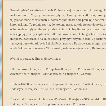
Ostatni tydzień września w Szkole Podstawowej im. gen. bryg. Antoniego 
znakiem sportu. Między innymi odbyły się: Turniej minisiatkówki, turniej 
zajęcia taneczne cheerleaderek, pomiar wydolności oraz prelekcje na tem
Europejskiego Tygodnia sportu, do którego nasza szkoła się przyłączyła, 
W imprezie wzięły udział wszystkie szkoły z Gminy Radoszyce. Rywalizac
w następujących dyscyplinach: piłka siatkowa czwórek, bieg sztafetowy 4x
chłopców. Zaproszenie na dzień sportu przyjęły wszystkie szkoły podstawo
najwięcej punktów zdobyła Szkoła Podstawowa z Kapałowa, na drugim miejs
zajęła Szkoła Podstawowa z Wilczkowic, kolejne miejsca zajęły Radoszyce
Wyniki w poszczególnych dyscyplinach:
Piłka siatkowa: I miejsce – SP Kapałów, II miejsce – SP Kłucko, III miejsce
Wilczkowice, V miejsce – SP Radoszyce, VI miejsce SP Górniki
Sztafeta 4×400 m.: I miejsce – SP Kapałów, II miejsce – SP Wilczkowice, II
Radoszyce, V miejsce – SP Kłucko, VI miejsce SP Grodzisko
Skok w dal dziewcząt: I miejsce – SP Górniki, II miejsce – SP Grodzisko, II
Radoszyce, V miejsce – SP Kapałów, VI miejsce SP Kłucko