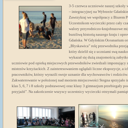
3-5 czerwca uczniowie naszej szkoły 
– integracyjnej na Wybrzeże Gdański
Zawrzykraj we współpracy z Biurem P
Uczestnikom wycieczki przez cały cza
walory przyrodniczo-krajobrazowe mi
burzliwą historią naszego kraju i opr
Gdańska. W Gdyńskim Oceanarium or
„Błyskawica” rolę przewodnika przeją
który dzielił się z uczniami swą nau
wykazał się dużą znajomością zabytk
uczniowie pod opieką miejscowych przewodników zwiedzali imponujący z
mistrzów krzyżackich. Z zainteresowaniem oglądali liczne ekspozycje, a i
pracowników, którzy wyrazili swoje uznanie dla wychowawców i rodziców.
Zakwaterowanie w położonej nad morzem miejscowości Stegna sprzyjało i
klas 5, 6, 7 i 8 szkoły podstawowej oraz klasy 3 gimnazjum przebiegały pod
przyjaźń”. Na zakończenie wszyscy uczestnicy wycieczki otrzymali pamiąt