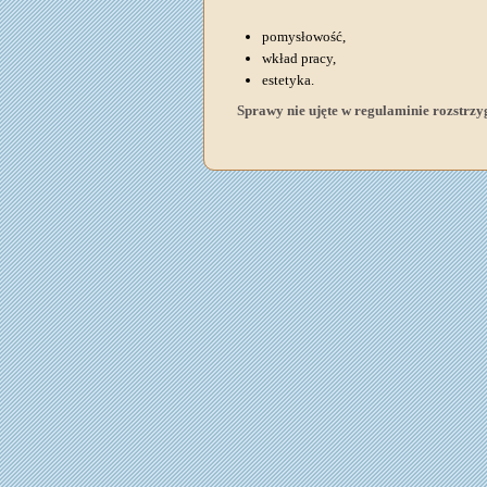
pomysłowość,
wkład pracy,
estetyka.
Sprawy nie ujęte w regulaminie rozstrzy