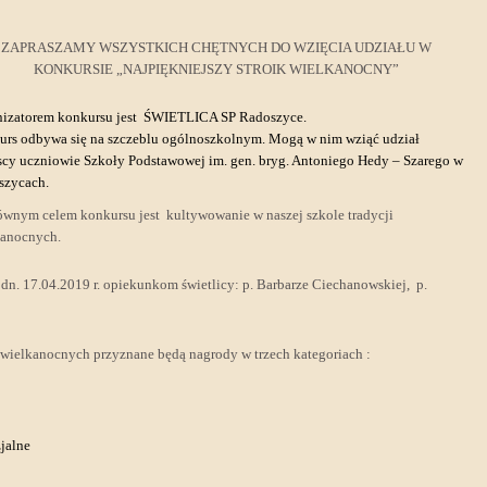
ZAPRASZAMY WSZYSTKICH CHĘTNYCH DO WZIĘCIA UDZIAŁU W
KONKURSIE „NAJPIĘKNIEJSZY STROIK WIELKANOCNY”
nizatorem konkursu jest ŚWIETLICA SP Radoszyce.
rs odbywa się na szczeblu ogólnoszkolnym. Mogą w nim wziąć udział
cy uczniowie Szkoły Podstawowej im. gen. bryg. Antoniego Hedy – Szarego w
szycach.
ównym celem konkursu jest kultywowanie w naszej szkole tradycji
kanocnych.
o dn. 17.04.2019 r. opiekunkom świetlicy: p. Barbarze Ciechanowskiej, p.
 wielkanocnych przyznane będą nagrody w trzech kategoriach :
zjalne