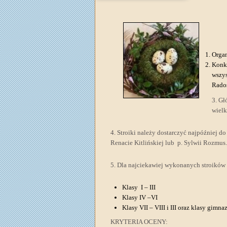
Orga
Konku
wszys
Rado
3. Gł
wiel
4. Stroiki należy dostarczyć najpóźniej d
Renacie Kitlińskiej lub p. Sylwii Rozmus.
5. Dla najciekawiej wykonanych stroików
Klasy I – III
Klasy IV –VI
Klasy VII – VIII i III oraz klasy gimna
KRYTERIA OCENY: