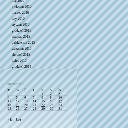
maj 2016
kwiecień 2016
marzec 2016
luty 2016
styczeń 2016
grudzień 2015
listopad 2015
październik 2015
wrzesień 2015
sierpień 2015
lipiec 2015
grudzień 2014
marzec 2019
P
W
Ś
C
P
S
N
1
2
3
4
5
6
7
8
9
10
11
12
13
14
15
16
17
18
19
20
21
22
23
24
25
26
27
28
29
30
31
« lut
kwi »