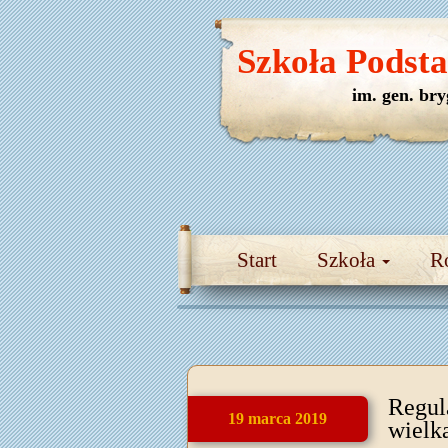
Szkoła Podst
im. gen. br
Start
Szkoła
R
Regul
19 marca 2019
wielk