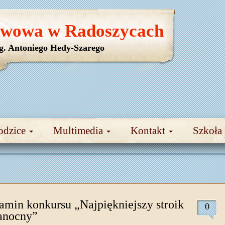
awowa w Radoszycach
yg. Antoniego Hedy-Szarego
odzice
Multimedia
Kontakt
Szkoła
amin konkursu „Najpiękniejszy stroik
0
anocny”