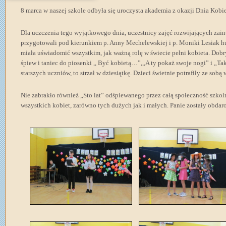
8 marca w naszej szkole odbyła się uroczysta akademia z okazji Dnia Kobie
Dla uczczenia tego wyjątkowego dnia, uczestnicy zajęć rozwijających zai
przygotowali pod kierunkiem p. Anny Mechelewskiej i p. Moniki Lesiak h
miała uświadomić wszystkim, jak ważną rolę w świecie pełni kobieta. Dobry
śpiew i taniec do piosenki ,, Być kobietą…”,,,A ty pokaż swoje nogi” i „Ta
starszych uczniów, to strzał w dziesiątkę. Dzieci świetnie potrafiły ze sob
Nie zabrakło również „Sto lat” odśpiewanego przez całą społeczność szko
wszystkich kobiet, zarówno tych dużych jak i małych. Panie zostały obda