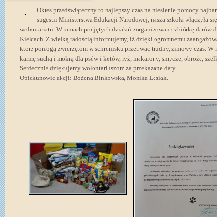
Okres przedświąteczny to najlepszy czas na niesienie pomocy najb
sugestii Ministerstwa Edukacji Narodowej, nasza szkoła włączyła si
wolontariatu. W ramach podjętych działań zorganizowano zbiórkę darów 
Kielcach. Z wielką radością informujemy, iż dzięki ogromnemu zaangażow
które pomogą zwierzętom w schronisku przetrwać trudny, zimowy czas. W ra
karmę suchą i mokrą dla psów i kotów, ryż, makarony, smycze, obroże, sze
Serdecznie dziękujemy wolontariuszom za przekazane dary.
Opiekunowie akcji: Bożena Binkowska, Monika Lesiak.