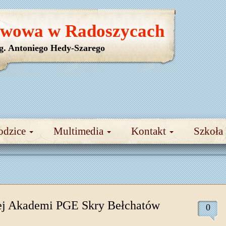
awowa w Radoszycach
yg. Antoniego Hedy-Szarego
odzice
Multimedia
Kontakt
Szkoła
ej Akademi PGE Skry Bełchatów
0