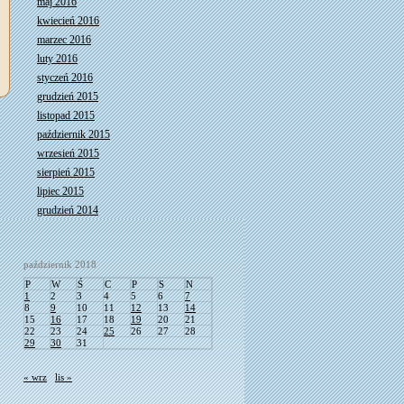
maj 2016
kwiecień 2016
marzec 2016
luty 2016
styczeń 2016
grudzień 2015
listopad 2015
październik 2015
wrzesień 2015
sierpień 2015
lipiec 2015
grudzień 2014
październik 2018
P
W
Ś
C
P
S
N
1
2
3
4
5
6
7
8
9
10
11
12
13
14
15
16
17
18
19
20
21
22
23
24
25
26
27
28
29
30
31
« wrz
lis »