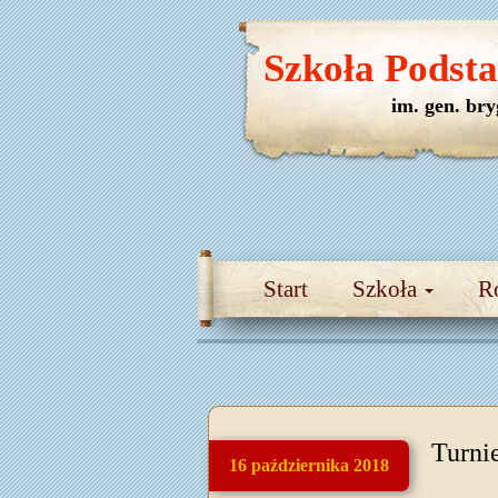
Szkoła Podst
im. gen. br
Start
Szkoła
R
Turni
16 października 2018