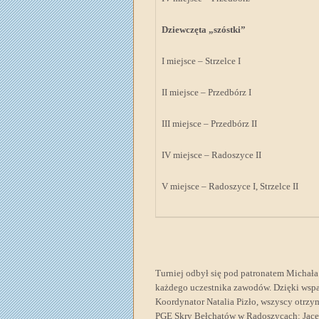
Dziewczęta „szóstki”
I miejsce – Strzelce I
II miejsce – Przedbórz I
III miejsce – Przedbórz II
IV miejsce – Radoszyce II
V miejsce – Radoszyce I, Strzelce II
Turniej odbył się pod patronatem Michała
każdego uczestnika zawodów. Dzięki wspa
Koordynator Natalia Pizło, wszyscy otrzy
PGE Skry Bełchatów w Radoszycach: Jacek K