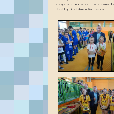
rosnące zainteresowanie piłką siatkową.
PGE Skry Bełchatów w Radoszycach.