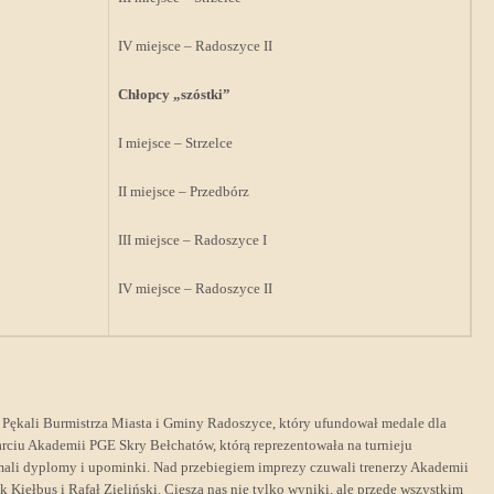
IV miejsce – Radoszyce II
Chłopcy „szóstki”
I miejsce – Strzelce
II miejsce – Przedbórz
III miejsce – Radoszyce I
IV miejsce – Radoszyce II
 Pękali Burmistrza Miasta i Gminy Radoszyce, który ufundował medale dla
rciu Akademii PGE Skry Bełchatów, którą reprezentowała na turnieju
mali dyplomy i upominki. Nad przebiegiem imprezy czuwali trenerzy Akademii
iełbus i Rafał Zieliński. Cieszą nas nie tylko wyniki, ale przede wszystkim