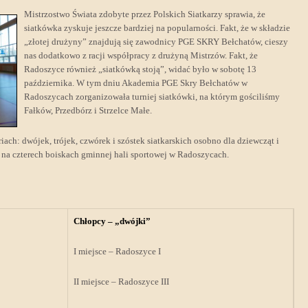
Mistrzostwo Świata zdobyte przez Polskich Siatkarzy sprawia, że
siatkówka zyskuje jeszcze bardziej na popularności. Fakt, że w składzie
„złotej drużyny” znajdują się zawodnicy PGE SKRY Bełchatów, cieszy
nas dodatkowo z racji współpracy z drużyną Mistrzów. Fakt, że
Radoszyce również „siatkówką stoją”, widać było w sobotę 13
października. W tym dniu Akademia PGE Skry Bełchatów w
Radoszycach zorganizowała turniej siatkówki, na którym gościliśmy
Fałków, Przedbórz i Strzelce Małe.
iach: dwójek, trójek, czwórek i szóstek siatkarskich osobno dla dziewcząt i
na czterech boiskach gminnej hali sportowej w Radoszycach.
Chłopcy – „dwójki”
I miejsce – Radoszyce I
II miejsce – Radoszyce III