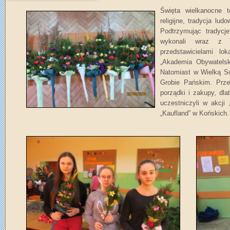
Święta wielkanocne 
religijne, tradycja lud
Podtrzymując tradycj
wykonali wraz z 
przedstawicielami lo
„Akademia Obywatelsk
Natomiast w Wielką Sob
Grobie Pańskim. Prze
porządki i zakupy, dla
uczestniczyli w akcj
„Kaufland” w Końskich. 