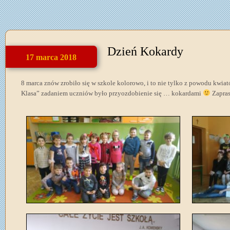
Dzień Kokardy
17 marca 2018
8 marca znów zrobiło się w szkole kolorowo, i to nie tylko z powodu kwia
Klasa” zadaniem uczniów było przyozdobienie się … kokardami
Zapras