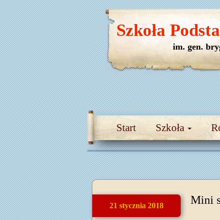
Szkoła Podst
im. gen. br
Start
Szkoła
R
Mini 
21 stycznia 2018