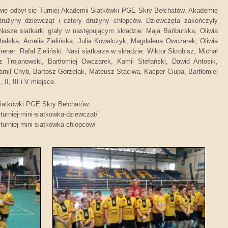
wie odbył się Turniej Akademii Siatkówki PGE Skry Bełchatów. Akademię
drużyny dziewcząt i cztery drużyny chłopców. Dziewczęta zakończyły
. Nasze siatkarki grały w następującym składzie: Maja Bańburska, Oliwia
halska, Amelia Zielińska, Julia Kowalczyk, Magdalena Owczarek, Oliwia
Trener: Rafał Zieliński. Nasi siatkarze w składzie: Wiktor Skrobisz, Michał
 Trojanowski, Bartłomiej Owczarek, Kamil Stefański, Dawid Antosik,
mil Chyb, Bartosz Gorzelak, Mateusz Staciwa, Kacper Ciupa, Bartłomiej
 II, III i V miejsce.
 Siatkówki PGE Skry Bełchatów:
turniej-mini-siatkowka-dziewczat/
turniej-mini-siatkowka-chlopcow/