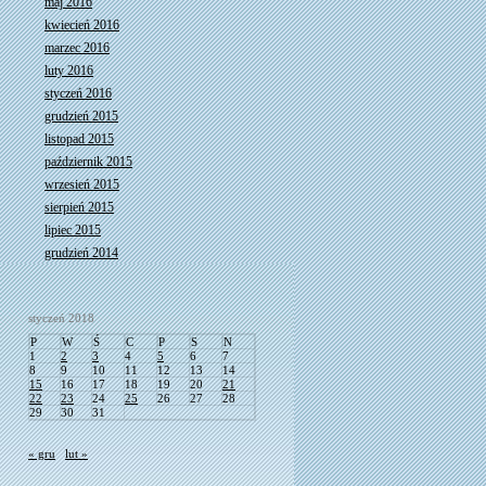
maj 2016
kwiecień 2016
marzec 2016
luty 2016
styczeń 2016
grudzień 2015
listopad 2015
październik 2015
wrzesień 2015
sierpień 2015
lipiec 2015
grudzień 2014
styczeń 2018
P
W
Ś
C
P
S
N
1
2
3
4
5
6
7
8
9
10
11
12
13
14
15
16
17
18
19
20
21
22
23
24
25
26
27
28
29
30
31
« gru
lut »