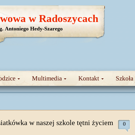
awowa w Radoszycach
yg. Antoniego Hedy-Szarego
odzice
Multimedia
Kontakt
Szkoła
siatkówka w naszej szkole tętni życiem
0