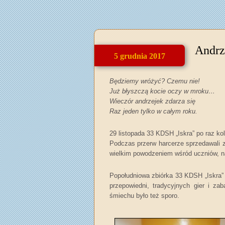
Andrz
5 grudnia 2017
Będziemy wróżyć? Czemu nie!
Już błyszczą kocie oczy w mroku…
Wieczór andrzejek zdarza się
Raz jeden tylko w całym roku.
29 listopada 33 KDSH „Iskra” po raz ko
Podczas przerw harcerze sprzedawali z
wielkim powodzeniem wśród uczniów, na
Popołudniowa zbiórka 33 KDSH „Iskra” 
przepowiedni, tradycyjnych gier i za
śmiechu było też sporo.