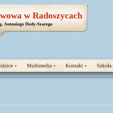
awowa w Radoszycach
yg. Antoniego Hedy-Szarego
odzice
Multimedia
Kontakt
Szkoła