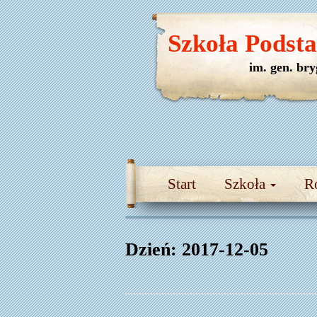
Szkoła Podst
im. gen. br
Start
Szkoła
R
Dzień:
2017-12-05