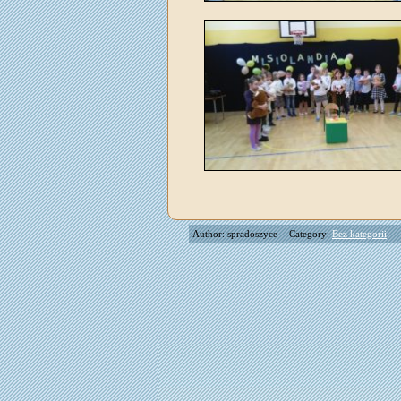
Author: spradoszyce
Category:
Bez kategorii