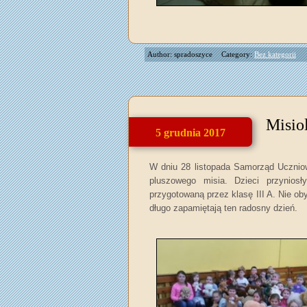
Author: spradoszyce
Category:
Bez kategorii
Misio
5 grudnia 2017
W dniu 28 listopada Samorząd Uczniow
pluszowego misia. Dzieci przyniosł
przygotowaną przez klasę III A. Nie ob
długo zapamiętają ten radosny dzień.