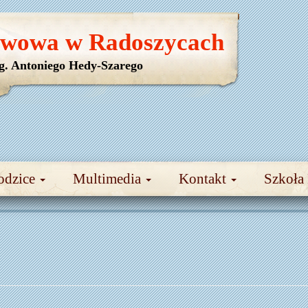
awowa w Radoszycach
yg. Antoniego Hedy-Szarego
odzice
Multimedia
Kontakt
Szkoła