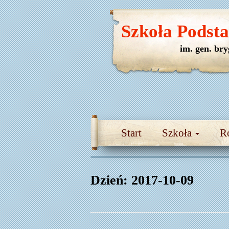
Szkoła Podst
im. gen. br
Start
Szkoła
R
Dzień:
2017-10-09