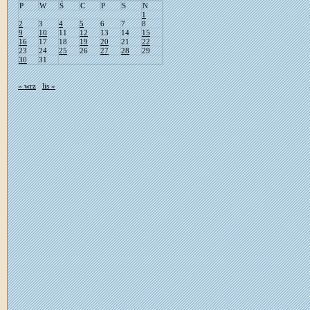
P
W
Ś
C
P
S
N
1
2
3
4
5
6
7
8
9
10
11
12
13
14
15
16
17
18
19
20
21
22
23
24
25
26
27
28
29
30
31
« wrz
lis »