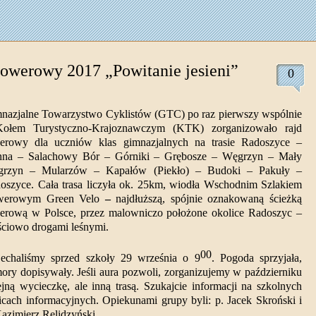
rowerowy 2017 „Powitanie jesieni”
0
nazjalne Towarzystwo Cyklistów (GTC) po raz pierwszy wspólnie
ołem Turystyczno-Krajoznawczym (KTK) zorganizowało rajd
erowy dla uczniów klas gimnazjalnych na trasie Radoszyce –
nna – Salachowy Bór – Górniki – Grębosze – Węgrzyn – Mały
rzyn – Mularzów – Kapałów (Piekło) – Budoki – Pakuły –
oszyce. Cała trasa liczyła ok. 25km, wiodła
Wschodnim Szlakiem
erowym Green Velo
–
najdłuższą, spójnie oznakowaną ścieżką
erową w Polsce, przez malowniczo położone okolice Radoszyc
–
ściowo drogami leśnymi.
00
echaliśmy sprzed szkoły 29 września o 9
. Pogoda sprzyjała,
ory dopisywały. Jeśli aura pozwoli, zorganizujemy w październiku
ejną wycieczkę, ale inną trasą. Szukajcie informacji na szkolnych
licach informacyjnych. Opiekunami grupy byli: p. Jacek Skroński i
Kazimierz Relidzyński.