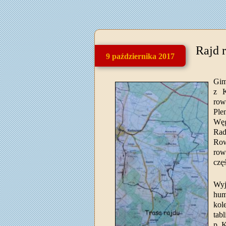
Rajd 
9 października 2017
Gim
z K
row
Ple
Węg
Rad
Row
row
czę
Wyj
hum
kol
tab
p. 