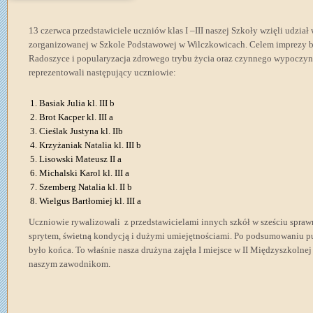
13 czerwca przedstawiciele uczniów klas I –III naszej Szkoły wzięli udział
zorganizowanej w Szkole Podstawowej w Wilczkowicach. Celem imprezy 
Radoszyce i popularyzacja zdrowego trybu życia oraz czynnego wypoczyn
reprezentowali następujący uczniowie:
Basiak Julia kl. III b
Brot Kacper kl. III a
Cieślak Justyna kl. IIb
Krzyżaniak Natalia kl. III b
Lisowski Mateusz II a
Michalski Karol kl. III a
Szemberg Natalia kl. II b
Wielgus Bartłomiej kl. III a
Uczniowie rywalizowali z przedstawicielami innych szkół w sześciu spra
sprytem, świetną kondycją i dużymi umiejętnościami. Po podsumowaniu 
było końca. To właśnie nasza drużyna zajęła I miejsce w II Międzyszkolnej
naszym zawodnikom.