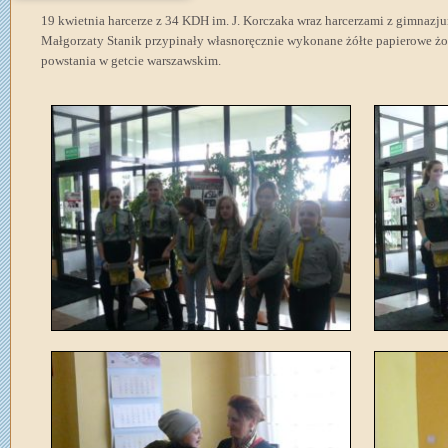
19 kwietnia harcerze z 34 KDH im. J. Korczaka wraz harcerzami z gimnaz
Małgorzaty Stanik przypinały własnoręcznie wykonane żółte papierowe żo
powstania w getcie warszawskim.