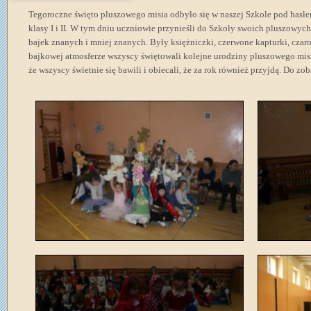
Tegoroczne święto pluszowego misia odbyło się w naszej Szkole pod hasł
klasy I i II. W tym dniu uczniowie przynieśli do Szkoły swoich pluszowych p
bajek znanych i mniej znanych. Były księżniczki, czerwone kapturki, czaro
bajkowej atmosferze wszyscy świętowali kolejne urodziny pluszowego misi
że wszyscy świetnie się bawili i obiecali, że za rok również przyjdą. Do zo