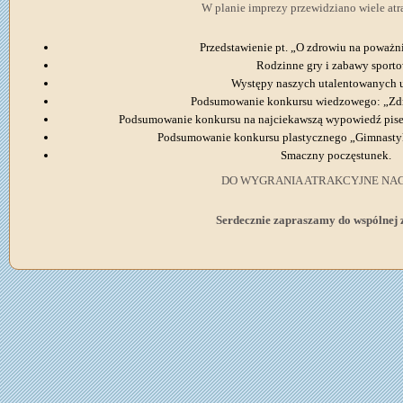
W planie imprezy przewidziano wiele atra
Przedstawienie pt. „O zdrowiu na poważni
Rodzinne gry i zabawy sport
Występy naszych utalentowanych 
Podsumowanie konkursu wiedzowego: „Zdr
Podsumowanie konkursu na najciekawszą wypowiedź pise
Podsumowanie konkursu plastycznego „Gimnastyk
Smaczny poczęstunek.
DO WYGRANIA ATRAKCYJNE NA
Serdecznie zapraszamy do wspólnej