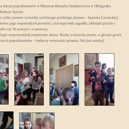
ekcja piątoklasistów w Muzeum Henryka Sienkiewicza w Oblęgorku
ultury Języka.
ie tylko poznać sylwetkę wybitnego polskiego pisarza – laureata Literackiej
terów jego wspaniałych powieści, rozwiązywali zagadki, układali puzzle i
adis czy W pustyni i w puszczy.
rylogii wypowiedział znamienne słowa: Kiedy w brzuchu pusto, w głowie groch
lnych piątoklasistów – badaczy twórczości pisarza. Oni już wiedzą!