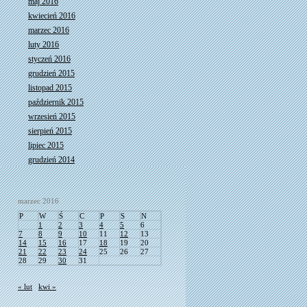
maj 2016
kwiecień 2016
marzec 2016
luty 2016
styczeń 2016
grudzień 2015
listopad 2015
październik 2015
wrzesień 2015
sierpień 2015
lipiec 2015
grudzień 2014
marzec 2016
P
W
Ś
C
P
S
N
1
2
3
4
5
6
7
8
9
10
11
12
13
14
15
16
17
18
19
20
21
22
23
24
25
26
27
28
29
30
31
« lut
kwi »