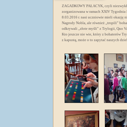
ZAGADKOWY PAŁACYK, czyli niezwykła l
zorganizowana w ramach XXIV Tygodnia K
8.03.2016 r. nasi uczniowie mieli okazję n
Nagrody Nobla, ale również „tropili” boha
odkrywali „złote myśli” z Trylogii, Quo V
Kto jeszcze nie wie, który z bohaterów T
z kapustą, może o to zapytać naszych dzie