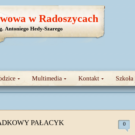
awowa w Radoszycach
yg. Antoniego Hedy-Szarego
odzice
Multimedia
Kontakt
Szkoła
ADKOWY PAŁACYK
0