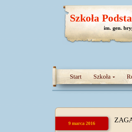
Szkoła Podst
im. gen. br
Start
Szkoła
R
ZAG
9 marca 2016