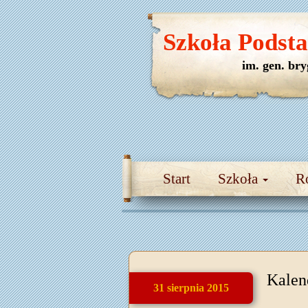
Szkoła Podst
im. gen. br
Start
Szkoła
R
Kalen
31 sierpnia 2015