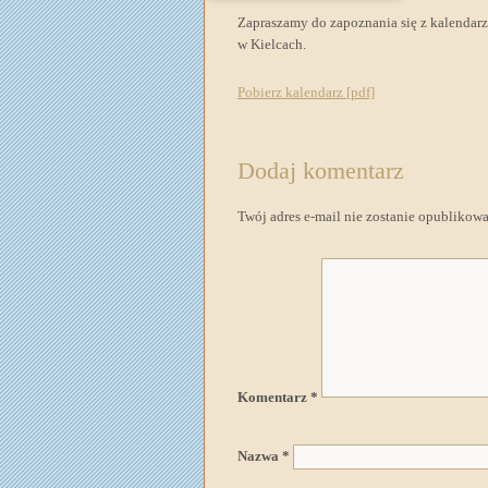
Zapraszamy do zapoznania się z kalendar
w Kielcach.
Pobierz kalendarz [pdf]
Dodaj komentarz
Twój adres e-mail nie zostanie opublikow
Komentarz
*
Nazwa
*