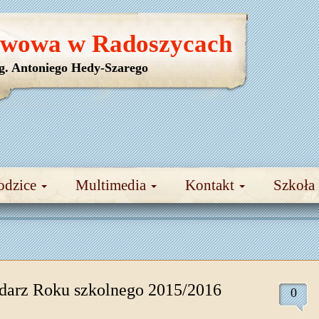
awowa w Radoszycach
yg. Antoniego Hedy-Szarego
odzice
Multimedia
Kontakt
Szkoła
darz Roku szkolnego 2015/2016
0