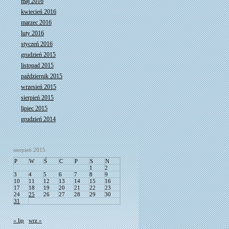
maj 2016
kwiecień 2016
marzec 2016
luty 2016
styczeń 2016
grudzień 2015
listopad 2015
październik 2015
wrzesień 2015
sierpień 2015
lipiec 2015
grudzień 2014
sierpień 2015
P
W
Ś
C
P
S
N
1
2
3
4
5
6
7
8
9
10
11
12
13
14
15
16
17
18
19
20
21
22
23
24
25
26
27
28
29
30
31
« lip
wrz »